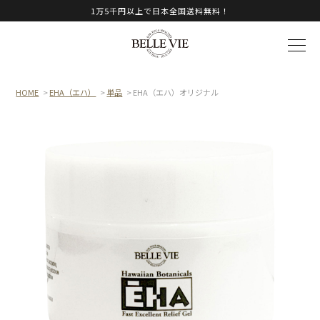
1万5千円以上で日本全国送料無料！
HOME
>
EHA（エハ）
>
単品
> EHA（エハ）オリジナル