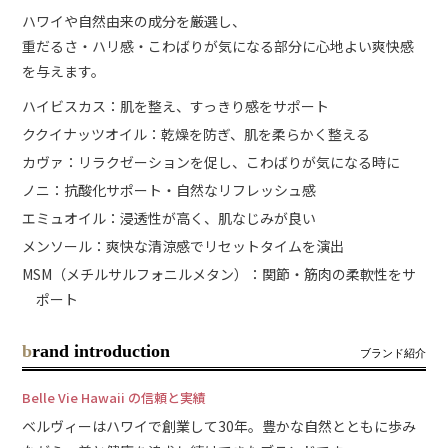
ハワイや自然由来の成分を厳選し、
重だるさ・ハリ感・こわばりが気になる部分に心地よい爽快感
を与えます。
ハイビスカス：肌を整え、すっきり感をサポート
ククイナッツオイル：乾燥を防ぎ、肌を柔らかく整える
カヴァ：リラクゼーションを促し、こわばりが気になる時に
ノニ：抗酸化サポート・自然なリフレッシュ感
エミュオイル：浸透性が高く、肌なじみが良い
メンソール：爽快な清涼感でリセットタイムを演出
MSM（メチルサルフォニルメタン）：関節・筋肉の柔軟性をサ
ポート
brand introduction
ブランド紹介
Belle Vie Hawaii の信頼と実績
ベルヴィーはハワイで創業して30年。豊かな自然とともに歩み