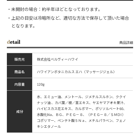
・未開封の場合：約半年ほどとなっております。
・上記の目安は冷暗所など、適切な方法で保存して頂いた場合
となります。
detail
商品詳細
販売元
株式会社ベルヴィーハワイ
商品名
ハワイアンボタニカルス エハ〈マッサージジェル〉
内容量
120g
水、エミュー油、メントール、ジメチルスルホン、ククイ
ナッツ油 、カバ葉／根／茎エキス、ヤエヤマアオキ果汁、
ハイビスカス花エキス、カルボマー、ポリソルベート60、
成分
水酸化Na、ＢＧ、ＰＥＧ－８、（ＰＥＧ－８／ＳＭＤI ）
コポリマー、ペンテト酸５Ｎａ、メチルパラベン、フェノ
キシエタノール